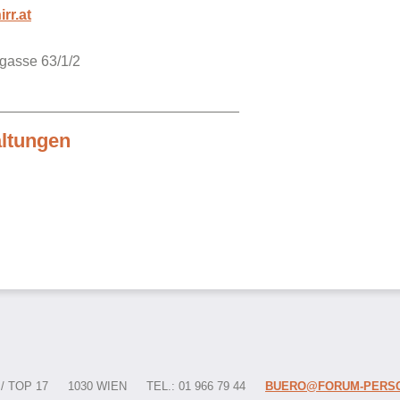
rr.at
gasse 63/1/2
altungen
 TOP 17
1030 WIEN
TEL.: 01 966 79 44
BUERO@FORUM-PERSO