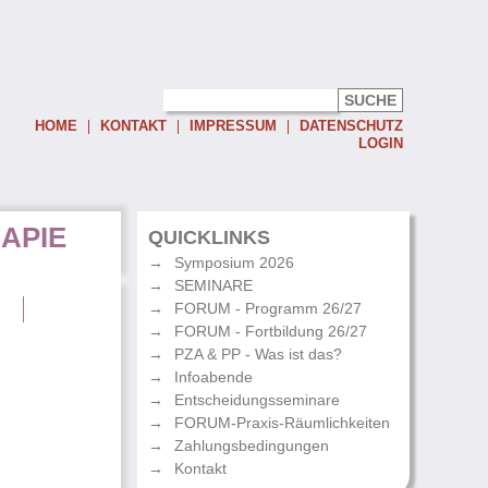
HOME
KONTAKT
IMPRESSUM
DATENSCHUTZ
LOGIN
Username:
APIE
Password:
QUICKLINKS
Symposium 2026
Eingeloggt bleiben
SEMINARE
Passwort vergessen
g
FORUM - Programm 26/27
FORUM - Fortbildung 26/27
PZA & PP - Was ist das?
Infoabende
Entscheidungsseminare
FORUM-Praxis-Räumlichkeiten
Zahlungsbedingungen
Kontakt