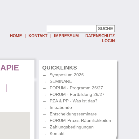
HOME
KONTAKT
IMPRESSUM
DATENSCHUTZ
LOGIN
Username:
APIE
Password:
QUICKLINKS
Symposium 2026
Eingeloggt bleiben
SEMINARE
Passwort vergessen
g
FORUM - Programm 26/27
FORUM - Fortbildung 26/27
PZA & PP - Was ist das?
Infoabende
Entscheidungsseminare
FORUM-Praxis-Räumlichkeiten
Zahlungsbedingungen
Kontakt