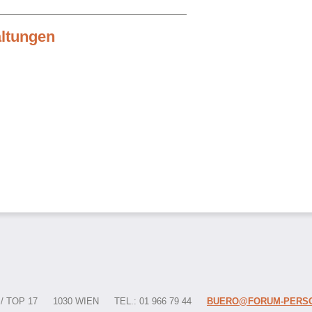
altungen
 TOP 17
1030 WIEN
TEL.: 01 966 79 44
BUERO@FORUM-PERSO