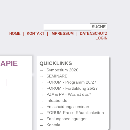
HOME
KONTAKT
IMPRESSUM
DATENSCHUTZ
LOGIN
Username:
APIE
Password:
QUICKLINKS
Symposium 2026
Eingeloggt bleiben
SEMINARE
Passwort vergessen
g
FORUM - Programm 26/27
FORUM - Fortbildung 26/27
PZA & PP - Was ist das?
Infoabende
Entscheidungsseminare
FORUM-Praxis-Räumlichkeiten
Zahlungsbedingungen
Kontakt