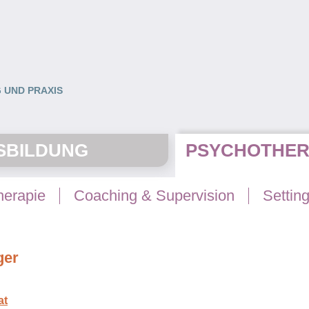
 UND PRAXIS
SBILDUNG
PSYCHOTHER
herapie
Coaching & Supervision
Settin
ger
at