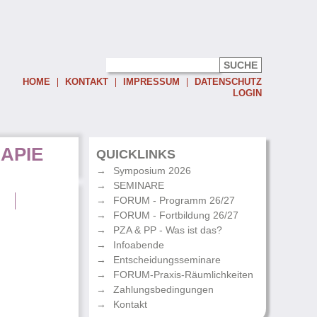
HOME
KONTAKT
IMPRESSUM
DATENSCHUTZ
LOGIN
Username:
APIE
Password:
QUICKLINKS
Symposium 2026
Eingeloggt bleiben
SEMINARE
Passwort vergessen
g
FORUM - Programm 26/27
FORUM - Fortbildung 26/27
PZA & PP - Was ist das?
Infoabende
Entscheidungsseminare
FORUM-Praxis-Räumlichkeiten
Zahlungsbedingungen
Kontakt