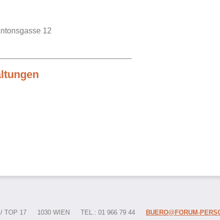
Antonsgasse 12
altungen
 TOP 17
1030 WIEN
TEL.: 01 966 79 44
BUERO@FORUM-PERSO